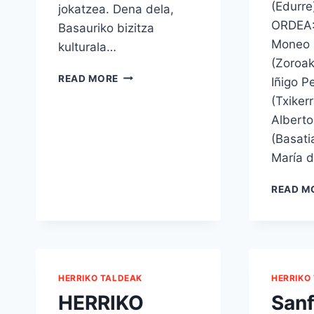
(Edurr
jokatzea. Dena dela,
ORDEA:
Basauriko bizitza
Moneo
kulturala…
(Zoroa
BASAURIKO
READ MORE
Iñigo P
UDALAREN,
(Txiker
HERRIKO
Albert
TALDEAK-
EN
(Basat
ETA
María d
MIKELATSEN
ADIERAZPENA
READ M
HERRIKO TALDEAK
HERRIKO
HERRIKO
San