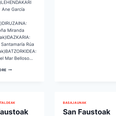
e)LEHENDAKARI
 Ane García
k)DIRUZAINA:
eña Miranda
rak)IDAZKARIA:
o Santamaría Rúa
iak)BATZORKIDEA:
el Mar Belloso…
2021EKO
ORE
HERRIKO
TALDEAK-
EKO
ZUZENDARITZA
BATZORDEA
 TALDEAK
BASAJAUNAK
faustoak
San Faustoak