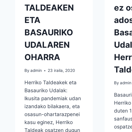
TALDEAKEN
ez o
ETA
ados
BASAURIKO
Basa
UDALAREN
Udal
OHARRA
Herr
Tal
By
admin
23 iraila, 2020
Herriko Taldeakek eta
By
admin
Basauriko Udalak:
Basauri
Ikusita pandemiak udan
Herriko
izandako bilakaera, eta
duten 1
osasun-ohartarazpenei
sanfau
kasu eginez, Herriko
ospatze
Taldeak osatzen dugun