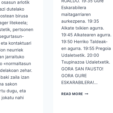
ROALDO. 19:35 Gure
, osasun arlotik
Eskarabilera
azi dutelako
maitagarriaren
ostean birusa
aurkezpena. 19:35
ager litekeela;
Alkate txikien agurra.
stetik, pertsonen
19:45 Alkatearen agurra.
segurtasun-
19:50 Herriko Taldeak-
i eta kontaktuari
en agurra. 19:55 Pregoia
on neurriek
Udaletxetik. 20:00
an jarraituko
Txupinazoa Udaletxetik.
ko «normaltasun
GORA SAN FAUSTO!
 delakoan zehar.
GORA GURE
baki zaila izan
ESKARABILERA!…
na sakon
tu dugu, eta
SAN
READ MORE
 jokatu nahi
FAUSTOAK
2019
EGITARAUA