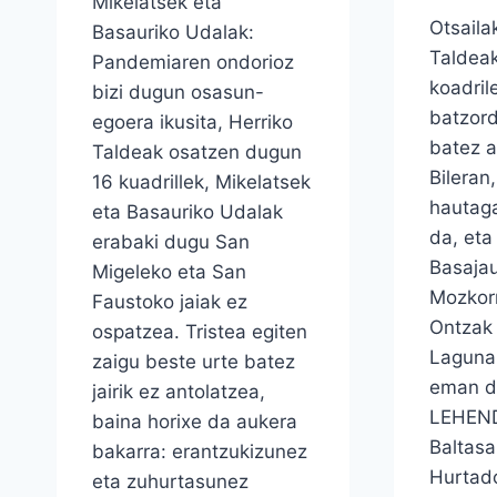
Mikelatsek eta
Otsaila
Basauriko Udalak:
Taldea
Pandemiaren ondorioz
koadril
bizi dugun osasun-
batzord
egoera ikusita, Herriko
batez a
Taldeak osatzen dugun
Bileran
16 kuadrillek, Mikelatsek
hautaga
eta Basauriko Udalak
da, eta
erabaki dugu San
Basaja
Migeleko eta San
Mozkorr
Faustoko jaiak ez
Ontzak 
ospatzea. Tristea egiten
Laguna
zaigu beste urte batez
eman d
jairik ez antolatzea,
LEHEN
baina horixe da aukera
Baltas
bakarra: erantzukizunez
Hurtad
eta zuhurtasunez