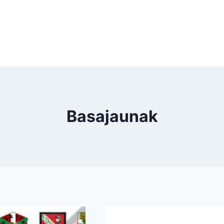
Basajaunak