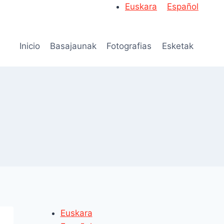
Euskara
Español
Inicio
Basajaunak
Fotografias
Esketak
Euskara