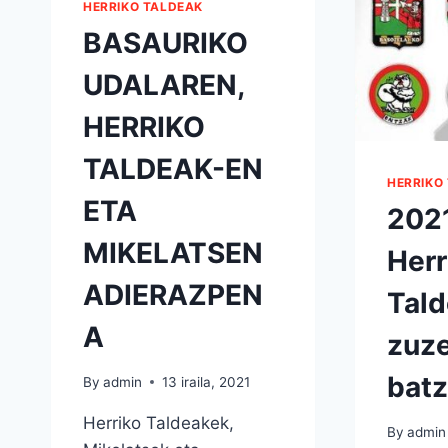
HERRIKO TALDEAK
BASAURIKO
UDALAREN,
HERRIKO
TALDEAK-EN
HERRIKO
ETA
202
MIKELATSEN
Herr
ADIERAZPEN
Tal
A
zuze
bat
By
admin
13 iraila, 2021
Herriko Taldeakek,
By
admin