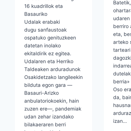
Batetik
16 kuadrillok eta
ohartar
Basauriko
udaren 
Udalak erabaki
berriro 
dugu sanfaustoak
eta, be
ospatuko genituzkeen
arteko 
datetan inolako
tartear
ekitaldirik ez egitea.
dagozki
Udalaren eta Herriko
indarre
Taldeaken arduradunok
dutela
Osakidetzako langileekin
berria»
bilduta egon gara —
Oso era
Basauri-Arizko
da, bai
anbulatoriokoekin, hain
hausnar
zuzen ere—, pandemiak
arduraz
udan zehar izandako
izan…
bilakaeraren berri