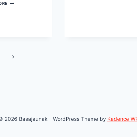
SANFAUSTOAK
ORE
EZ
OSPATZEA
ADOSTU
DUTE
BASAURIKO
UDALAK
ETA
HERRIKO
Next
TALDEAKEK
Page
© 2026 Basajaunak - WordPress Theme by
Kadence W