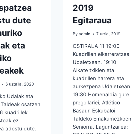
spatzea
2019
tu dute
Egitaraua
uriko
By
admin
7 urria, 2019
ak eta
OSTIRALA 11 19:00
Kuadrillen elkarreratzea
iko
Udaletxean. 19:10
deakek
Alkate txikien eta
kuadrillen harrera eta
6 uztaila, 2020
aurkezpena Udaletxean.
19:30 Homenaldia gure
ko Udalak eta
pregoilariei, Atlético
 Taldeak osatzen
Basauri Eskubaloi
6 kuadrillek
Taldeko Emakumezkoen
stoak ez
Seniorra. Laguntzailea:
a adostu dute.