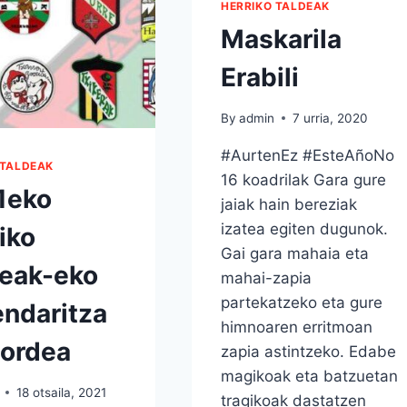
HERRIKO TALDEAK
Maskarila
Erabili
By
admin
7 urria, 2020
#AurtenEz #EsteAñoNo
 TALDEAK
16 koadrilak Gara gure
1eko
jaiak hain bereziak
izatea egiten dugunok.
iko
Gai gara mahaia eta
deak-eko
mahai-zapia
partekatzeko eta gure
ndaritza
himnoaren erritmoan
zordea
zapia astintzeko. Edabe
magikoak eta batzuetan
18 otsaila, 2021
tragikoak dastatzen