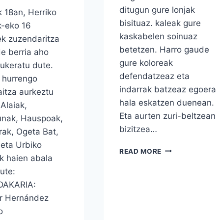
ditugun gure lonjak
k 18an, Herriko
bisituaz. kaleak gure
k-eko 16
kaskabelen soinuaz
ek zuzendaritza
betetzen. Harro gaude
e berria aho
gure koloreak
ukeratu dute.
defendatzeaz eta
, hurrengo
indarrak batzeaz egoera
itza aurkeztu
hala eskatzen duenean.
 Alaiak,
Eta aurten zuri-beltzean
unak, Hauspoak,
bizitzea…
ak, Ogeta Bat,
eta Urbiko
MASKARILA
READ MORE
k haien abala
ERABILI
ute:
DAKARIA:
ar Hernández
o