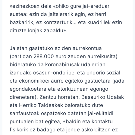
«ezinezkoa» dela «ohiko gure jai-ereduari
eustea: ezin da jaitsierarik egin, ez herri
bazkaririk, ez kontzerturik… eta kuadrillek ezin
dituzte lonjak zabaldu».
Jaietan gastatuko ez den aurrekontua
(partidan 288.000 euro zeuden aurreikusita)
bideratuko da koronabirusak udalerrian
izandako osasun-ondorioei eta ondorio sozial
eta ekonomikoei aurre egiteko gastuetara (jada
egondakoetara eta etorkizunean egongo
direnetara). Zentzu horretan, Basauriko Udalak
eta Herriko Taldeakek baloratuko dute
sanfaustoak ospatzeko datetan jai-ekitaldi
puntualen bat egitea, «baldin eta kontaktu
fisikorik ez badago eta jende asko biltzen ez