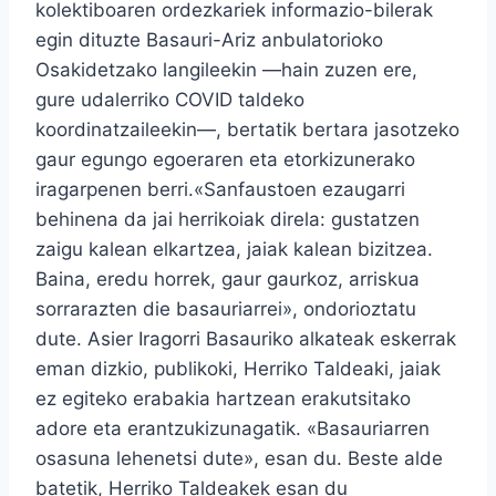
kolektiboaren ordezkariek informazio-bilerak
egin dituzte Basauri-Ariz anbulatorioko
Osakidetzako langileekin —hain zuzen ere,
gure udalerriko COVID taldeko
koordinatzaileekin—, bertatik bertara jasotzeko
gaur egungo egoeraren eta etorkizunerako
iragarpenen berri.­«Sanfaustoen ezaugarri
behinena da jai herrikoiak direla: gustatzen
zaigu kalean elkartzea, jaiak kalean bizitzea.
Baina, eredu horrek, gaur gaurkoz, arriskua
sorrarazten die basauriarrei», ondorioztatu
dute. Asier Iragorri Basauriko alkateak eskerrak
eman dizkio, publikoki, Herriko Taldeaki, jaiak
ez egiteko erabakia hartzean erakutsitako
adore eta erantzukizunagatik. «Basauriarren
osasuna lehenetsi dute», esan du. Beste alde
batetik, Herriko Taldeakek esan du