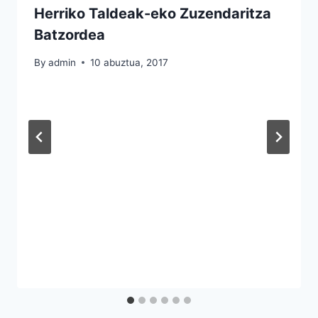
Herriko Taldeak-eko Zuzendaritza
Batzordea
By
admin
10 abuztua, 2017