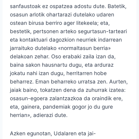
sanfaustoak ez ospatzea adostu dute. Batetik,
osasun arlotik ohartarazi dutelako udaren
ostean birusa berriro ager litekeela; eta,
bestetik, pertsonen arteko segurtasun-tarteari
eta kontaktuari dagozkion neurriek indarrean
jarraituko dutelako «normaltasun berria»
delakoan zehar. Oso erabaki zaila izan da,
baina sakon hausnartu dugu, eta arduraz
jokatu nahi izan dugu, herritarren hobe
beharrez. Eman beharreko urratsa zen. Aurten,
jaiak baino, tokatzen dena da zuhurrak izatea:
osasun-egoera zalantzazkoa da oraindik ere,
eta, gainera, pandemiak gogor jo du gure
herrian», adierazi dute.
Azken egunotan, Udalaren eta jai-