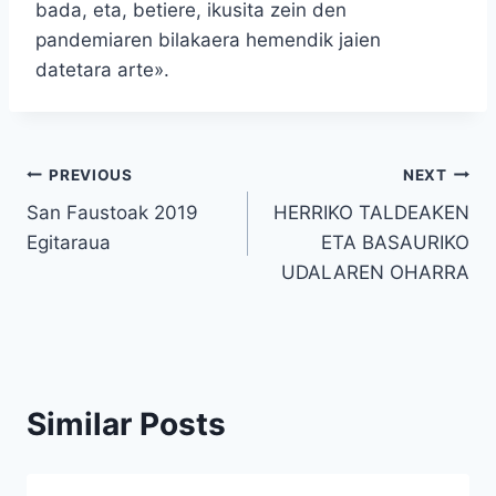
bada, eta, betiere, ikusita zein den
pandemiaren bilakaera hemendik jaien
datetara arte».
Bidalketetan
PREVIOUS
NEXT
San Faustoak 2019
HERRIKO TALDEAKEN
zehar
Egitaraua
ETA BASAURIKO
nabigatu
UDALAREN OHARRA
Similar Posts