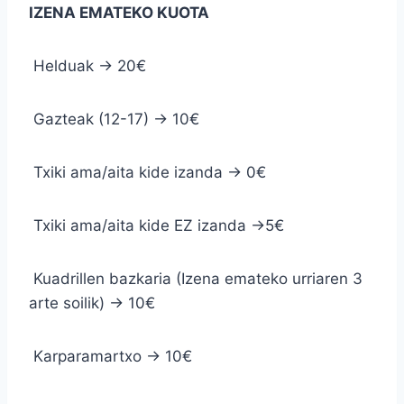
IZENA EMATEKO KUOTA
Helduak → 20€
Gazteak (12-17) → 10€
Txiki ama/aita kide izanda → 0€
Txiki ama/aita kide EZ izanda →5€
Kuadrillen bazkaria (Izena emateko urriaren 3
arte soilik) → 10€
Karparamartxo → 10€