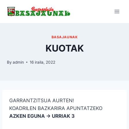
Skip
to
content
BASAJAUNAK
KUOTAK
By
admin
16 iraila, 2022
GARRANTZITSUA AURTEN!
KOADRILEN BAZKARIRA APUNTATZEKO
AZKEN EGUNA → URRIAK 3