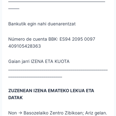
——————————————————————
——–
Bankutik egin nahi duenarentzat
Número de cuenta BBK: ES94 2095 0097
409105428363
Gaian jarri IZENA ETA KUOTA
________________________________________________
__________________________
ZUZENEAN IZENA EMATEKO LEKUA ETA
DATAK
Non → Basozelaiko Zentro Zibikoan; Ariz gelan.