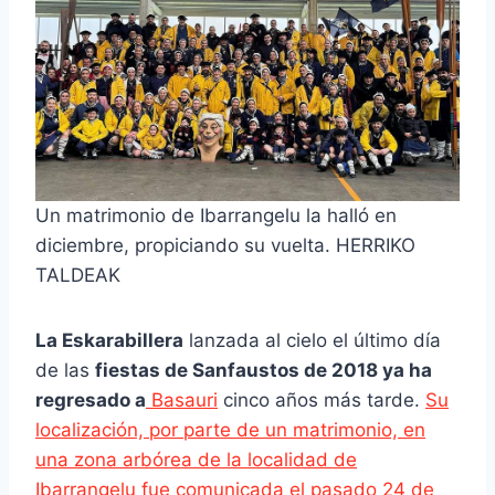
Un matrimonio de Ibarrangelu la halló en
diciembre, propiciando su vuelta. HERRIKO
TALDEAK
La Eskarabillera
lanzada al cielo el último día
de las
fiestas de Sanfaustos de 2018 ya ha
regresado a
Basauri
cinco años más tarde.
Su
localización, por parte de un matrimonio, en
una zona arbórea de la localidad de
Ibarrangelu fue comunicada el pasado 24 de