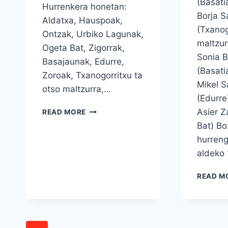
(Basati
Hurrenkera honetan:
Borja 
Aldatxa, Hauspoak,
(Txanog
Ontzak, Urbiko Lagunak,
maltzu
Ogeta Bat, Zigorrak,
Sonia B
Basajaunak, Edurre,
(Basat
Zoroak, Txanogorritxu ta
Mikel S
otso maltzurra,…
(Edurr
SAN
Asier 
READ MORE
FAUSTOKO
Bat) Bo
JAIAK
hurreng
2024
aldeko
READ M