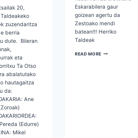
Eskarabilera gaur
tsailak 20,
goizean agertu da
 Taldeakeko
Zestoako mendi
ek zuzendaritza
batean!!! Herriko
e berria
Taldeak
u dute. Bileran
unak,
ZESTOAN
READ MORE
purrak eta
AGERTU
rritxu Ta Otso
DA
ESKARABILLERA
ra abalatutako
o hautagaitza
u da:
AKARIA: Ane
(Zoroak)
DAKARIORDEA:
Pereda (Edurre)
INA: Mikel