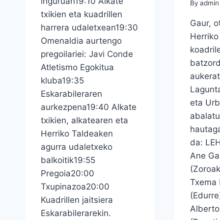
inguruan19:10 Alkate
By
admin
txikien eta kuadrillen
Gaur, o
harrera udaletxean19:30
Herriko
Omenaldia aurtengo
koadril
pregoilariei: Javi Conde
batzord
Atletismo Egokitua
aukerat
kluba19:35
Lagunta
Eskarabileraren
eta Ur
aurkezpena19:40 Alkate
abalatu
txikien, alkatearen eta
hautaga
Herriko Taldeaken
da: LE
agurra udaletxeko
Ane Ga
balkoitik19:55
(Zoroa
Pregoia20:00
Txema 
Txupinazoa20:00
(Edurr
Kuadrillen jaitsiera
Albert
Eskarabilerarekin.