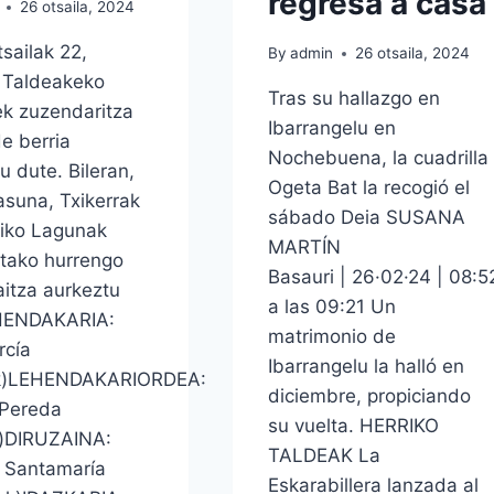
regresa a casa
26 otsaila, 2024
tsailak 22,
By
admin
26 otsaila, 2024
 Taldeakeko
Tras su hallazgo en
ek zuzendaritza
Ibarrangelu en
e berria
Nochebuena, la cuadrilla
u dute. Bileran,
Ogeta Bat la recogió el
suna, Txikerrak
sábado Deia SUSANA
biko Lagunak
MARTÍN
tako hurrengo
Basauri | 26·02·24 | 08:5
itza aurkeztu
a las 09:21​ Un
HENDAKARIA:
matrimonio de
rcía
Ibarrangelu la halló en
k)LEHENDAKARIORDEA:
diciembre, propiciando
Pereda
su vuelta. HERRIKO
e)DIRUZAINA:
TALDEAK La
o Santamaría
Eskarabillera lanzada al