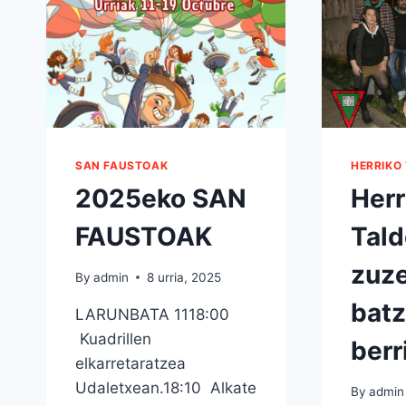
SAN FAUSTOAK
HERRIKO
2025eko SAN
Herr
FAUSTOAK
Tal
zuze
By
admin
8 urria, 2025
bat
LARUNBATA 1118:00
Kuadrillen
berr
elkarretaratzea
Udaletxean.18:10 Alkate
By
admin