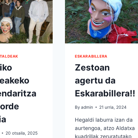
 TALDEAK
ESKARABILLERA
iko
Zestoan
deakeko
agertu da
ndaritza
Eskarabillera!!
zorde
By
admin
21 urria, 2024
ia
Hegaldi laburra izan da
aurtengoa, atzo Aldatxa
20 otsaila, 2025
kuadrillak zeruratutako