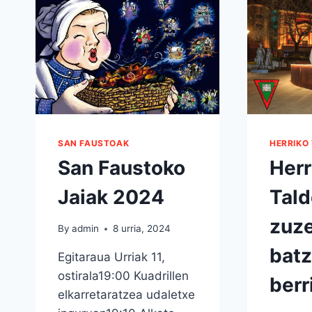
SAN FAUSTOAK
HERRIKO
San Faustoko
Herr
Jaiak 2024
Tal
zuze
By
admin
8 urria, 2024
bat
Egitaraua Urriak 11,
ostirala19:00 Kuadrillen
berr
elkarretaratzea udaletxe