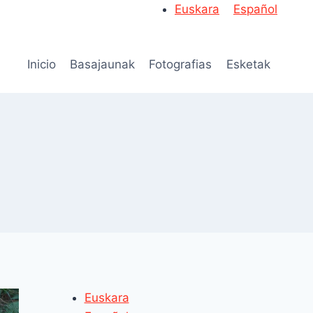
Euskara
Español
Inicio
Basajaunak
Fotografias
Esketak
Euskara