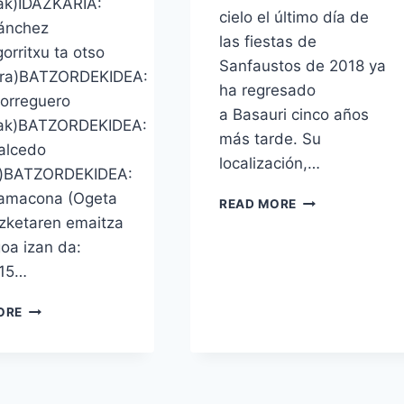
ak)IDAZKARIA:
cielo el último día de
Sánchez
las fiestas de
orritxu ta otso
Sanfaustos de 2018 ya
rra)BATZORDEKIDEA:
ha regresado
orreguero
a Basauri cinco años
iak)BATZORDEKIDEA:
más tarde. Su
alcedo
localización,…
e)BATZORDEKIDEA:
Zamacona (Ogeta
BASAURI
READ MORE
CUMPLE
zketaren emaitza
CON
oa izan da:
LA
 15…
TRADICIÓN
Y
HERRIKO
ORE
LA
TALDEAKEKO
ESKARABILLERA
ZUZENDARITZA
DE
BATZORDE
2018
BERRIA
REGRESA