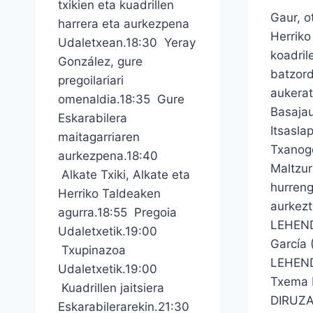
txikien eta kuadrillen
Gaur, o
harrera eta aurkezpena
Herriko
Udaletxean.18:30 Yeray
koadril
González, gure
batzord
pregoilariari
aukerat
omenaldia.18:35 Gure
Basaja
Eskarabilera
Itsasla
maitagarriaren
Txanogo
aurkezpena.18:40
Maltzur
Alkate Txiki, Alkate eta
hurreng
Herriko Taldeaken
aurkezt
agurra.18:55 Pregoia
LEHEND
Udaletxetik.19:00
García 
Txupinazoa
LEHEN
Udaletxetik.19:00
Txema 
Kuadrillen jaitsiera
DIRUZA
Eskarabilerarekin.21:30