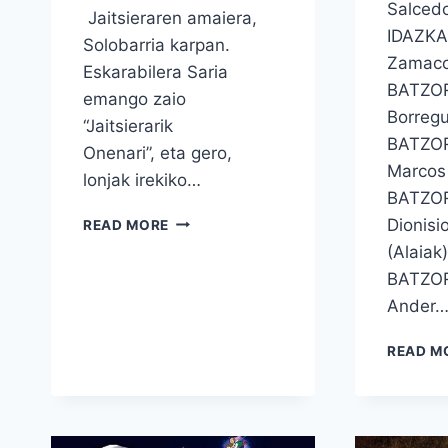
Salced
Jaitsieraren amaiera,
IDAZKAR
Solobarria karpan.
Zamaco
Eskarabilera Saria
BATZOR
emango zaio
Borregu
“Jaitsierarik
BATZOR
Onenari”, eta gero,
Marcos
lonjak irekiko…
BATZO
2025EKO
Dionisi
READ MORE
SAN
(Alaiak
FAUSTOAK
BATZO
Ander
READ M