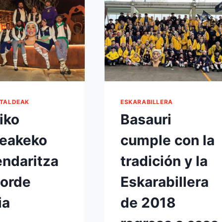
 TALDEAK
ESKARABILLERA
iko
Basauri
deakeko
cumple con la
ndaritza
tradición y la
zorde
Eskarabillera
ia
de 2018