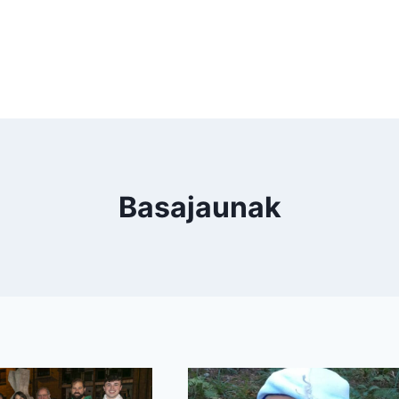
Basajaunak