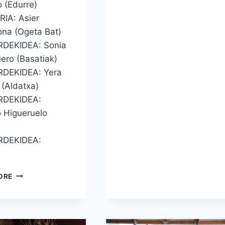
o (Edurre)
IA: Asier
na (Ogeta Bat)
DEKIDEA: Sonia
ero (Basatiak)
DEKIDEA: Yera
 (Aldatxa)
RDEKIDEA:
o Higueruelo
)
RDEKIDEA:
…
HERRIKO
ORE
TALDEAKEKO
ZUZENDARITZA
BATZORDE
BERRIA